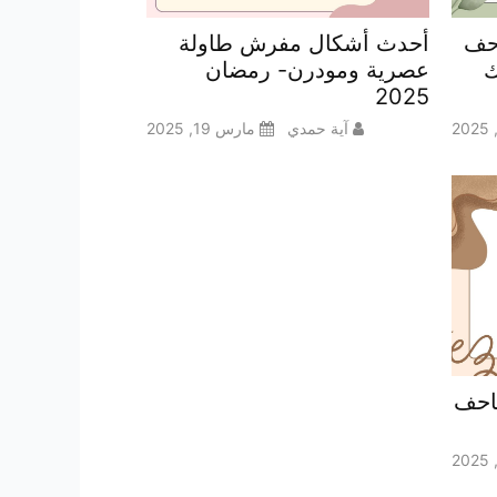
حف
أحدث أشكال مفرش طاولة
نصحك
عصرية ومودرن- رمضان
2025
آية حمدي
مارس 19, 2025
مصاحف