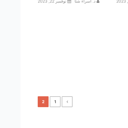
د. اسراء شتا
نوفمبر 22, 2023
2
1