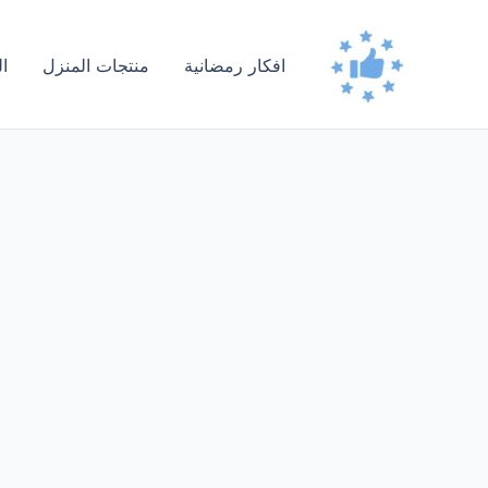
خطي
لى
افكار رمضانية
منتجات المنزل
ا
لمحتوى