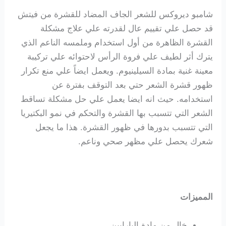
شامبو ديروكس للشعر الجاف المضاد للقشرة من فيتش
قد حصل علي تقييم عال لقدرته علي علاج مشكلة
القشرة الظاهرة من أول استخدام وملمسه الناعم الذي
يترك أثر لطيف علي فروة الرأس لاحتوائه علي تركيبة
معينة غنية بمادة السيلينيوم. ويعمل ايضاً علي منع تكرار
ظهور قشرة الشعر حتي بعد التوقف بفترة عن
استخدامه. حيث انه ايضا يعمل علي حل مشكلة تساقط
الشعر التي تتسبب بها القشرة والتحكم في نمو البكتيريا
التي تتسبب بدورها في ظهور القشرة. هذا ما يجعل
شعرك يحصل علي مظهر صحي وناعم.
المميزات
خال من مادة البارابين