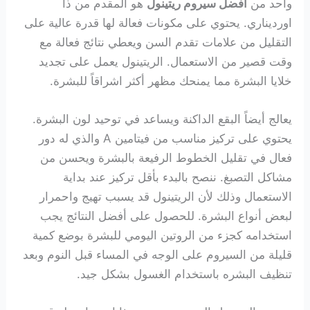
واحد من
افضل سيروم ريتينول
هو المقدم من ذا
اورديناري. يحتوي على مكونات فعالة لها قدرة عالية على
التقليل من علامات تقدم السن ويعطي نتائج فعالة مع
وقت قصير من الاستعمال. الريتينول يعمل على تجديد
خلايا البشرة مما يمنحك مظهر أكثر اشراقاً للبشرة.
يعالج أيضاً البقع الداكنة ويساعد في توحيد لون البشرة.
يحتوي على تركيز مناسب من فيتامين A والذي له دور
فعال في تقليل الخطوط الرفيعة بالبشرة ويحسن من
مشاكل التصبغ. ننصح بالبدء بأقل تركيز عند بداية
الاستعمال وذلك لأن الريتينول قد يسبب تهيج واحمرار
لبعض أنواع البشرة. للحصول على أفضل النتائج يجب
استخدامه كجزء من الروتين اليومي للبشرة بوضع كمية
قليلة من السيروم على الوجه في المساء قبل النوم وبعد
تنظيف البشره باستخدام الغسول بشكل جيد.