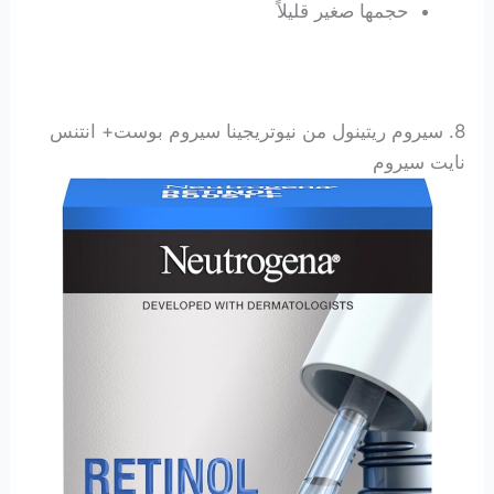
حجمها صغير قليلاً
8. سيروم ريتينول من نيوتريجينا سيروم بوست+ انتنس
نايت سيروم