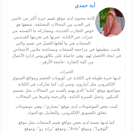
آية حمدي
كاتبة محتوى لدى موقع تقييم خبرة أكثر من عامين
في العديد من المجالات المختلفة، شغفها هو
خوض التجارب الجديدة، ومشاركة ما اكتسبته من
خبرات عبر الكتابة. خبرتها في تجربتها العديدمن
المنتجات هي ما أهلتها للعمل في تقييم والتي
قامت بتطبيقها في مراجعة المنتجات ومساعدة ملايين الأشخاص
في ايجاد الأفضل لهم. وهي حاصلة على بكالوريوس إدارة الأعمال
من كلية التجارة -جامعة الأزهر-.
الخبرات
لديها خبرة طويلة في الكتابة عن كوبونات الخصم ومواقع التسوق
الإلكتروني مثل أمازون، وشي إن، كما شاركت في الكتابة
بمواضيع موقع “كتابة” الذي يهتم بالعديد من المجالات مثل تصميم
الديكور، وعمل السيرة الذاتية، والترجمة وغيرها من المجالات.
كتبت بعض الموضوعات لدى موقع “مصاري”، وهي موضوعات
تتعلق بالتسويق الإلكتروني، والتعامل مع البنوك.
كما لديها بصمة لدى بعض مواقع تقييم المنتجات مثل موقع
“ألوفيرا”، وموقع “4viu”، وموقع “براند زو”، وموقع