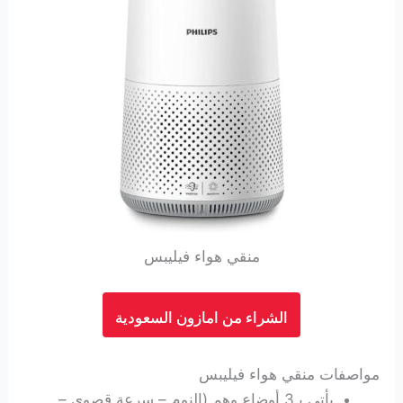
منقي هواء فيليبس
الشراء من امازون السعودية
مواصفات منقي هواء فيليبس
يأتي بـ3 أوضاع وهم (النوم – سرعة قصوى –