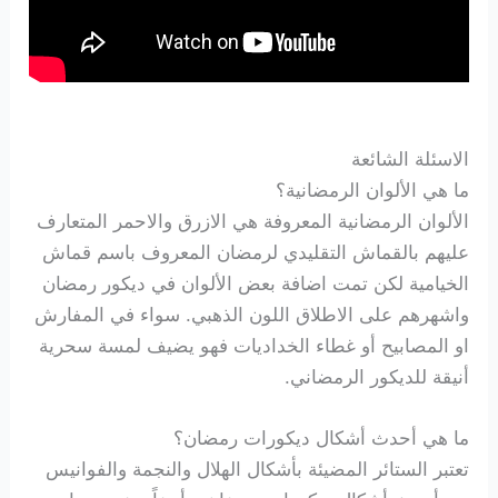
الاسئلة الشائعة
ما هي الألوان الرمضانية؟
الألوان الرمضانية المعروفة هي الازرق والاحمر المتعارف
عليهم بالقماش التقليدي لرمضان المعروف باسم قماش
الخيامية لكن تمت اضافة بعض الألوان في ديكور رمضان
واشهرهم على الاطلاق اللون الذهبي. سواء في المفارش
او المصابيح أو غطاء الخداديات فهو يضيف لمسة سحرية
أنيقة للديكور الرمضاني.
ما هي أحدث أشكال ديكورات رمضان؟
تعتبر الستائر المضيئة بأشكال الهلال والنجمة والفوانيس