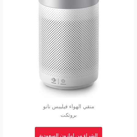
منقي الهواء فيليبس نانو
بروتكت
الشراء من امازون السعودية