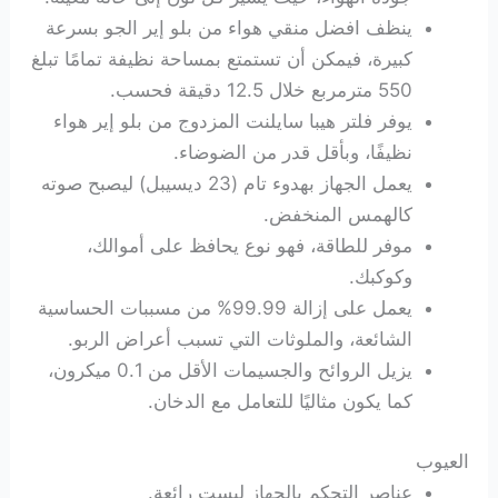
ينظف افضل منقي هواء من بلو إير الجو بسرعة
كبيرة، فيمكن أن تستمتع بمساحة نظيفة تمامًا تبلغ
550 مترمربع خلال 12.5 دقيقة فحسب.
يوفر فلتر هيبا سايلنت المزدوج من بلو إير هواء
نظيفًا، وبأقل قدر من الضوضاء.
يعمل الجهاز بهدوء تام (23 ديسيبل) ليصبح صوته
كالهمس المنخفض.
موفر للطاقة، فهو نوع يحافظ على أموالك،
وكوكبك.
يعمل على إزالة 99.99% من مسببات الحساسية
الشائعة، والملوثات التي تسبب أعراض الربو.
يزيل الروائح والجسيمات الأقل من 0.1 ميكرون،
كما يكون مثاليًا للتعامل مع الدخان.
العيوب
عناصر التحكم بالجهاز ليست رائعة.