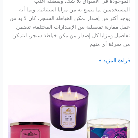
الموجودة في الأسواق بلا شك، ويفضله أغلب
المستخدمين لما يتمتع به من مزايا استثنائية. وبما أنه
يوجد أكثر من إصدار لمكن الخياطة السنجر، كان لا بد من
عمل مقارنة تفصيلية بين الإصدارات المختلفة، تتضمن
تفاصيل ومزايا كل إصدار من مكن خياطة سنجر، لتتمكن
من معرفة أي منهم
أفضل
قراءة المزيد »
10
إصدارات
من
مكن
خياطة
سنجر
لعام
2026
نرشحها