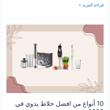
7
قراءة المزيد »
افضل
شموع
باث
اند
بودي
الأكثر
مبيعاً
لعام
2026
10 أنواع من افضل خلاط يدوي في