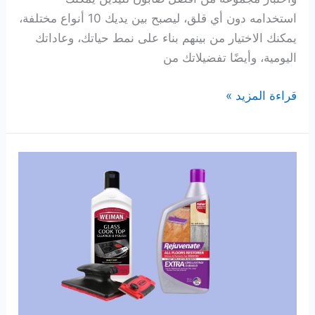
استخدامه دون أي قلق، ليصبح بين يديك 10 أنواع مختلفة،
يمكنك الاختيار من بينهم بناء على نمط حياتك، وعاداتك
اليومية، وأيضًا تفضيلاتك من
10
قراءة المزيد »
افضل
صابون
لليدين
لعام
2026
قمنا
باختبارها