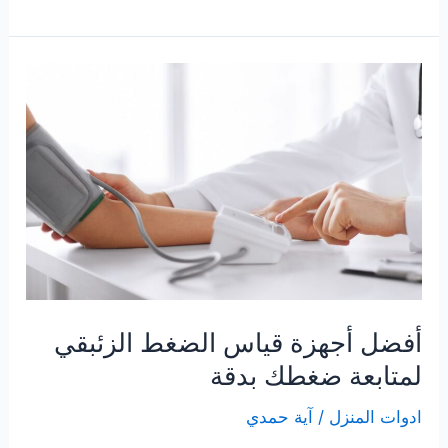
افضل
قلاية
هوائية
تساعدك
في
الحفاظ
علي
صحتك
لعام
2025
أفضل أجهزة قياس الضغط الزئبقي
لمتابعة ضغطك بدقة
ادوات المنزل
/
آية حمدي