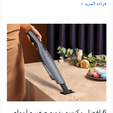
7
قراءة المزيد »
افضل
ميزان
جسم
حسب
الماركة
يساعدك
في
الحفاظ
علي
وزنك
6 افضل مكنسه يدويه صغيره لمهام