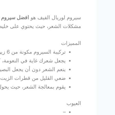
سيروم لوريال الفيف هو
افضل سيروم 
مشكلات الشعر، حيث يحتوي على خليط ا
المميزات
تركيبة السيروم مكونة من 6 زيوت مستخلصة من الزهور.
يجعل شعرك غاية في النعومة، كم
ينعم الشعر دون أن يجعل البصي
ضعي القليل من قطرات الزيت ع
يقوم بمعالجة الشعر، حيث يحول
العيوب
–