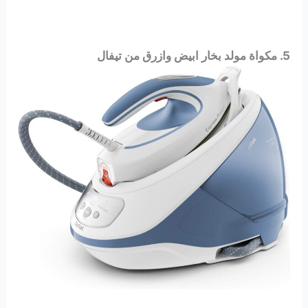
5. مكواة مولد بخار ابيض وازرق من تيفال