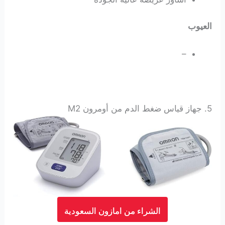
العيوب
–
5. جهاز قياس ضغط الدم من أومرون M2
الشراء من امازون السعودية