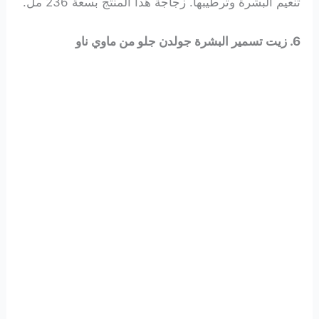
تنعيم البشرة وترطيبها. زجاجة هذا المنتج بسعة 236 مل.
6. زيت تسمير البشرة جولدن جلو من ماوي ناو