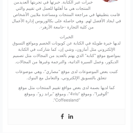
خبرات عبر الكتابة. خبرتها في تجربتها العديدمن
المنتجات هي ما أهلتها للعمل في تقييم والتي
قامت بتطبيقها في مراجعة المنتجات ومساعدة ملايين الأشخاص
في ايجاد الأفضل لهم. وهي حاصلة على بكالوريوس إدارة الأعمال
من كلية التجارة -جامعة الأزهر-.
الخبرات
لديها خبرة طويلة في الكتابة عن كوبونات الخصم ومواقع التسوق
الإلكتروني مثل أمازون، وشي إن، كما شاركت في الكتابة
بمواضيع موقع “كتابة” الذي يهتم بالعديد من المجالات مثل تصميم
الديكور، وعمل السيرة الذاتية، والترجمة وغيرها من المجالات.
كتبت بعض الموضوعات لدى موقع “مصاري”، وهي موضوعات
تتعلق بالتسويق الإلكتروني، والتعامل مع البنوك.
كما لديها بصمة لدى بعض مواقع تقييم المنتجات مثل موقع
“ألوفيرا”، وموقع “4viu”، وموقع “براند زو”، وموقع
“Coffeesland”.