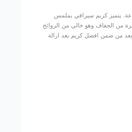
د وتكنولوجيا التوزيع متعدد الفاينيل لترطيب يدوم 24 ساعة. يتميز كريم سيرافي بملمس
ة من الجفاف وهو خالي من الروائح
عد من ضمن افضل كريم بعد ازالة