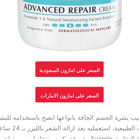
السعر على امازون السعودية
السعر على امازون الامارات
ب بشرة الجسم الجافة بانواعها انصح باستخدامه للبشر
بسيراميد 3 وغي
التهاب البشرة وينصح به الأطباء. العلامة التجارية Eucerin مع