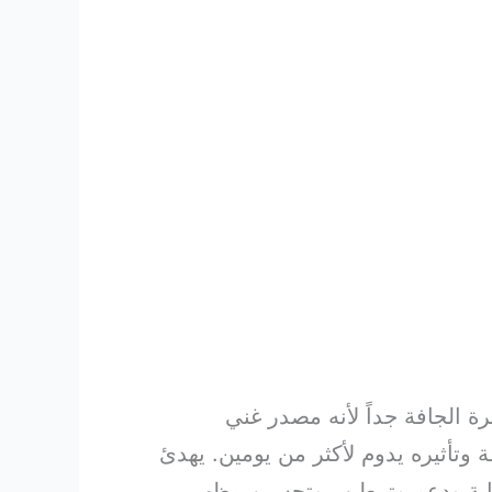
ة الجافة جداً لأنه مصدر غني
رها من عوامل الترطيب الطبيعية. استعمليه بعد ازالة الشعر بالليزر بـ 24 ساعة وتأثيره يدوم لأكثر من يومين. يهدئ
روفة بكون منتجاتها مصممة لحماية ودعم وترطيب وتحسين مظهر