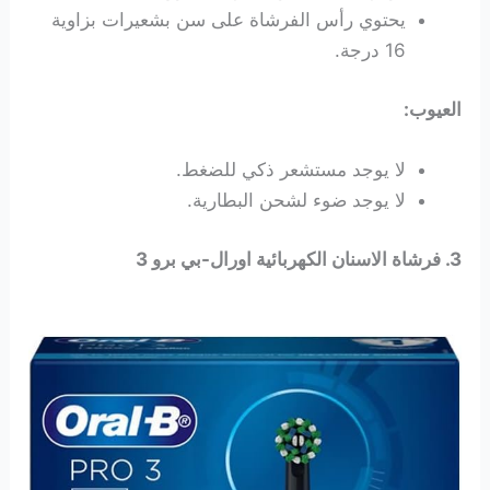
يحتوي رأس الفرشاة على سن بشعيرات بزاوية
16 درجة.
العيوب:
لا يوجد مستشعر ذكي للضغط.
لا يوجد ضوء لشحن البطارية.
3. فرشاة الاسنان الكهربائية اورال-بي برو 3