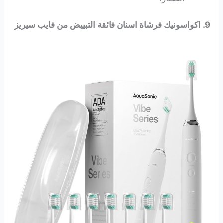
9. اكواسونيك فرشاة اسنان فائقة التبييض من فايب سيريز