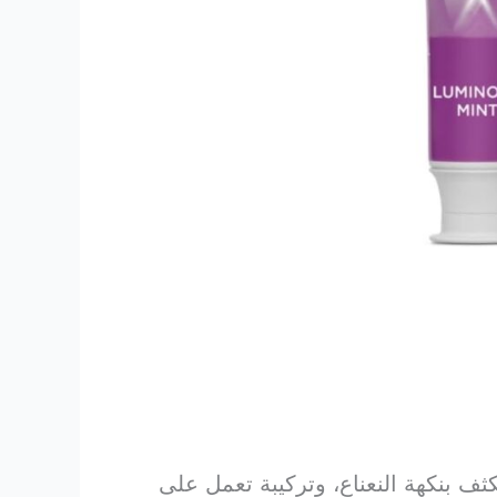
عل ابتسامتك أكثر إشراقًا، حيث يحتوي على 3D White مبيض مكثف بنكهة النعناع، وتركيبة تعمل على