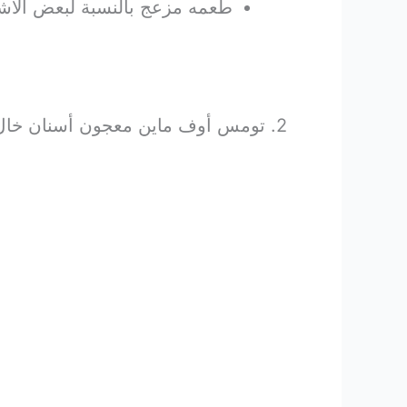
طعمه مزعج بالنسبة لبعض الأ
2. تومس أوف ماين معجون أسنان خال من الفلورايد ومضاد للبلاك