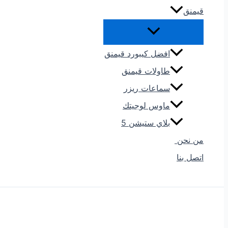
قيمنق
افضل كيبورد قيمنق
طاولات قيمنق
سماعات ريزر
ماوس لوجيتك
بلاي ستيشن 5
من نحن
اتصل بنا
البحث