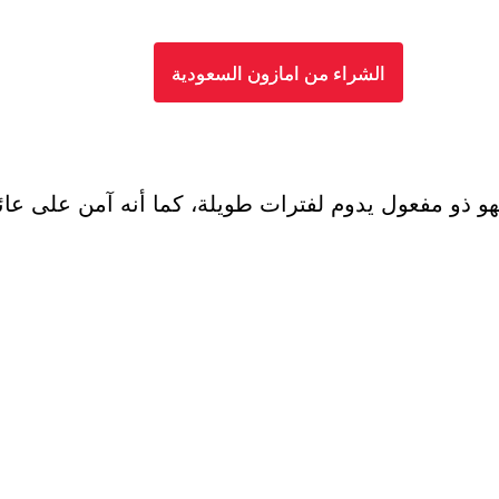
الشراء من امازون السعودية
 ذو مفعول يدوم لفترات طويلة، كما أنه آمن على عائلت